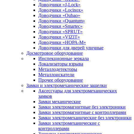
Доводчики «J-Lock»
Доводчики «Locinox»
Доводчики «Oubao»
Доводчики «Quantum»
Доводчики «Smartec»
Доводчики «SPRUT»
Доводчики «VIZIT»
Доводчики «НОРА-М»
Доводчики для дверей уличные
Досмотровое оборудование
Инспекционные зеркала
Локализаторы взрыва
Металлодетекторы
Металлоискатели
Прочее оборудование
Замки и электромеханические защелки
Аксессуары для электромеханических
замков
Замки механические
Замки электромагнитные без электроники
Замки электромагнитные с контроллерами
Замки электромеханические без электроники
Замки электромеханические с
контроллерами
Защелки электромеханические