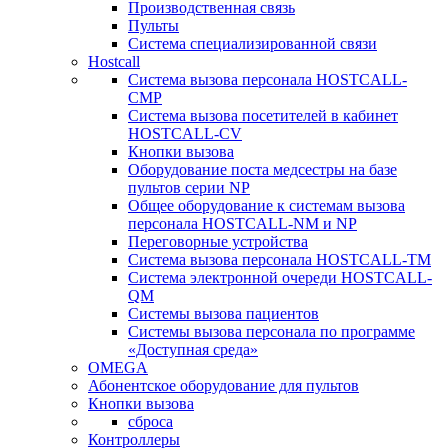
Производственная связь
Пульты
Система специализированной связи
Hostcall
Cистема вызова персонала HOSTCALL-
CMP
Cистема вызова посетителей в кабинет
HOSTCALL-CV
Кнопки вызова
Оборудование поста медсестры на базе
пультов серии NP
Общее оборудование к системам вызова
персонала HOSTCALL-NM и NP
Переговорные устройства
Система вызова персонала HOSTCALL-TM
Система электронной очереди HOSTCALL-
QM
Системы вызова пациентов
Системы вызова персонала по программе
«Доступная среда»
OMEGA
Абонентское оборудование для пультов
Кнопки вызова
сброса
Контроллеры