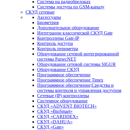
Система на радиобрелоках
Системы доступа по GSM-каналу
СКУД сетевые
Аксессуары
Биометрия
Дополнительное оборудование
Интеграции классической СКУД Gate
Контроллеры Gate-IP
Контроль доступа
Контроль периметра
Оборудование сетевой интегрированной
системы ParsecNET
Оборудование сетевой системы SIGUR
Оборудование СКУД
Программное обеспечение
Программное обеспечение Timex
Программное обеспечение;Средства и
системы контроля и управления доступом
Сетевые (IP) контроллеры
Системное оборудование
СКУД «ADVENT BIOTECH»
СКУД «BioSmart»
СКУД «CARDDEX»
СКУД «DAHUA»
СКУД «Gate»