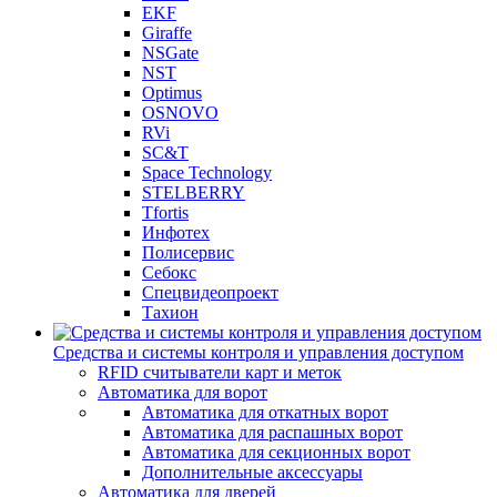
EKF
Giraffe
NSGate
NST
Optimus
OSNOVO
RVi
SC&T
Space Technology
STELBERRY
Tfortis
Инфотех
Полисервис
Себокс
Спецвидеопроект
Тахион
Средства и системы контроля и управления доступом
RFID считыватели карт и меток
Автоматика для ворот
Автоматика для откатных ворот
Автоматика для распашных ворот
Автоматика для секционных ворот
Дополнительные аксессуары
Автоматика для дверей