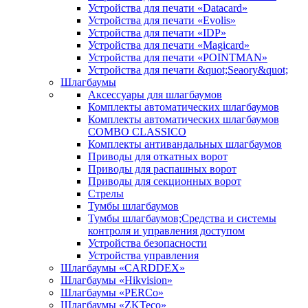
Устройства для печати «Datacard»
Устройства для печати «Evolis»
Устройства для печати «IDP»
Устройства для печати «Magicard»
Устройства для печати «POINTMAN»
Устройства для печати &quot;Seaory&quot;
Шлагбаумы
Аксессуары для шлагбаумов
Комплекты автоматических шлагбаумов
Комплекты автоматических шлагбаумов
COMBO CLASSICO
Комплекты антивандальных шлагбаумов
Приводы для откатных ворот
Приводы для распашных ворот
Приводы для секционных ворот
Стрелы
Тумбы шлагбаумов
Тумбы шлагбаумов;Средства и системы
контроля и управления доступом
Устройства безопасности
Устройства управления
Шлагбаумы «CARDDEX»
Шлагбаумы «Hikvision»
Шлагбаумы «PERCo»
Шлагбаумы «ZKTeco»