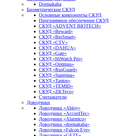
Dormakaba
Биометрические СКУД
Основные компоненты СКУД
Программное обеспечение СКУД
СКУД «ADVENT BIOTECH»
СКУД «Beward»
СКУД «BioSmart»
СКУД «CTV»
СКУД «DAHUA»
СКУД «Gate»
СКУД «HiWatch Pro»
СКУД «Optimus»
СКУД «RusGuard»
СКУД «Suprema»
СКУД «Tantos»
СКУД «TEMID»
СКУД «ZKTeco»
Считыватели
Доводчики
Доводчики «Abloy»
Доводчики «AccordTec»
Доводчики «Alarmico»
Доводчики «dormakaba»
Доводчики «Falcon Eye»
Доводчики «GEZE»