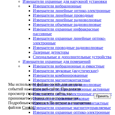
Извещатели охранные для наружной установки
Извещатели вибрационные
Извещатели линейные оптико-электронные
Извещатели линейные проводные
Извещатели линейные радиоволновые
Извещатели объемные радиоволновые
Извещатели охранные инфракрасные
пассивные
Извещатели охранные линейные оптико-
электронные
Извещатели проводные радиоволновые
Лазерные детекторы
Специальные и дополнительные устройства
Извещатели охранные для помещений
Извещатели вибрационные и емкостные
Извещатели звуковые (акустические)
Извещатели комбинированные
Извещатели магнитоконтактные
Мы используем файлы cookie для анализа
Извещатели объемные радиоволновые
событий на нашем веб-сайте. Продолжая
Извещатели оптико-электронные активные
просмотр страниц нашего сайта, вы
Извещатели оптико-электронные пассивные
Принять
принимаете условия его использования.
Извещатели охранные звуковые
Подробные сведения в Политике в отношении
Извещатели охранные магнитоконтактные
файлов
Cookie.
Извещатели охранные магнитоуправляемые
Извещатели охранные оптико-электронные