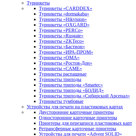
Турникеты
Турникеты «CARDDEX»
Турникеты «dormakaba»
Турникеты «Hikvision»
Турникеты «OXGARD»
Турникеты «PERCo»
Турникеты «Rusgate»
Турникеты «ZKTeco»
Турникеты «Бастион»
Турникеты «ИРА-ПРОМ»
Турникеты «ОМА»
Турникеты «Ростов-Дон»
Турникеты «САМЕ»
Турникеты распашные
Турникеты триподы
Турникеты триподы «Smartec»
Турникеты триподы «БОЛИД»
Турникеты триподы «Сибирский Арсенал»
Турникеты тумбовые
Устройства для печати на пластиковых картах
Двусторонние карточные принтеры
Односторонние карточные принтеры
Принтеры для перезаписи пластиковых карт
Ретрансферные карточные принтеры
Устройства для печати «Advent SOLID»