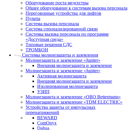
Оборудование поста медсестры
Общее оборудование к системам вызова персонала
Переговорные устройства для лифтов
Пульты
Система вызова персонала
Система специализированной связи
Системы вызова персонала по программе
«Доступная среда»
Типовые решения СДС
ТРОМБОН
Системы молниезащиты и заземления
Молниезащита и заземление «Jupiter»
Внешняя молниезащита и заземление
Молниезащита и заземление «Jupiter»
Активная молниезащита
Внешняя молниезащита и заземление
Изолированная молниезащита
УЗИП
Молниезащита и заземление «OBO Bettermann»
Молниезащита и заземление «TDM ЕLECTRIC»
Устройства защиты от импульсных
перенапряжений
BEWARD
ComOnyx
Dahua