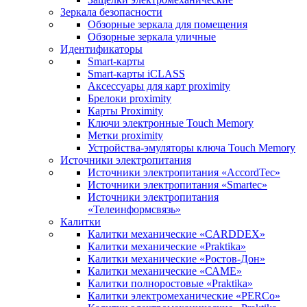
Зеркала безопасности
Обзорные зеркала для помещения
Обзорные зеркала уличные
Идентификаторы
Smart-карты
Smart-карты iCLASS
Аксессуары для карт proximitу
Брелоки proximity
Карты Proximity
Ключи электронные Touch Memory
Метки proximity
Устройства-эмуляторы ключа Touch Memory
Источники электропитания
Источники электропитания «AccordTec»
Источники электропитания «Smartec»
Источники электропитания
«Телеинформсвязь»
Калитки
Калитки механические «CARDDEX»
Калитки механические «Praktika»
Калитки механические «Ростов-Дон»
Калитки механические «САМЕ»
Калитки полноростовые «Praktika»
Калитки электромеханические «PERCo»