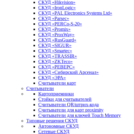
СКУД «Hikvision»
СКУД «IronLogic»
СКУД «PAL Electronics Systems Ltd»
СКУД «Parsec»
СКУД «PERCo-S-20»
СКУД «Promix»
СКУД «ProxWay»
СКУД «RusGuard»
СКУД «SIGUR»
СКУД «Smartec»
СКУД «TRASSIR»
СКУД «ZKTeco»
СКУД «РЕВЕРС»
СКУД «Сибирский Арсенал»
СКУД «ЭРА»
Считыватели карт
Считыватели
Картоприемники
Стойки для считывателей
Считыватели QR/штрих-кода
Считыватели для карт proximity
Считыватели для ключей Touch Memory
Типовые решения СКУД
Автономные СКУД
Сетевые СКУД