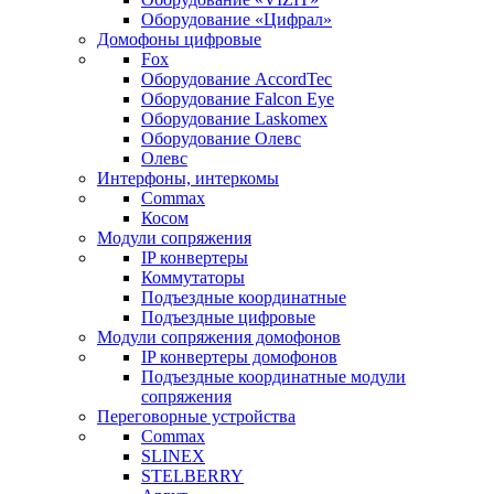
Оборудование «Цифрал»
Домофоны цифровые
Fox
Оборудование AccordTec
Оборудование Falcon Eye
Оборудование Laskomex
Оборудование Олевс
Олевс
Интерфоны, интеркомы
Commax
Косом
Модули сопряжения
IP конвертеры
Коммутаторы
Подъездные координатные
Подъездные цифровые
Модули сопряжения домофонов
IP конвертеры домофонов
Подъездные координатные модули
сопряжения
Переговорные устройства
Commax
SLINEX
STELBERRY